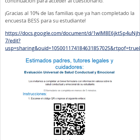
continuación para acceder al cuestionario.
¡Gracias al 10% de las familias que ya han completado la
encuesta BESS para su estudiante!
https://docs.google.com/document/d/1wlM8E6jkt5p4u
7/edit?
usp=sharing&ouid=105001174184631857025&rtpof=true